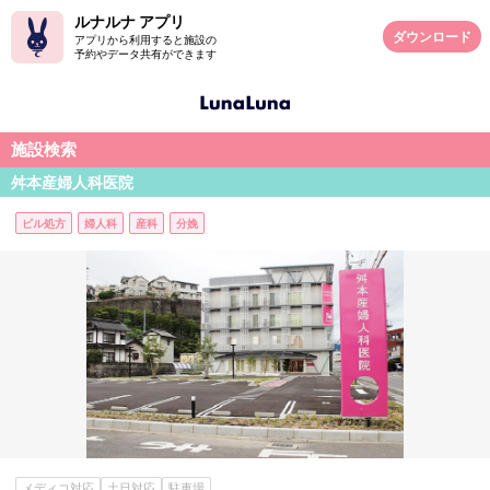
ルナルナ アプリ
ダウンロード
アプリから利用すると施設の
予約やデータ共有ができます
施設検索
舛本産婦人科医院
ピル処方
婦人科
産科
分娩
メディコ対応
土日対応
駐車場