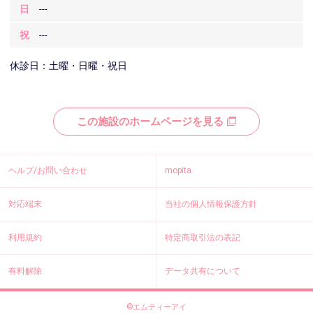
日
---
祝
---
休診日：土曜・日曜・祝日
この施設のホームページを見る
ヘルプ/お問い合わせ
mopita
対応端末
当社の個人情報保護方針
利用規約
特定商取引法の表記
有料解除
データ共有について
©エムティーアイ