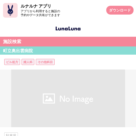
ルナルナ アプリ
ダウンロード
アプリから利用すると施設の
予約やデータ共有ができます
施設検索
町立奥出雲病院
ピル処方
婦人科
その他科目
駐車場