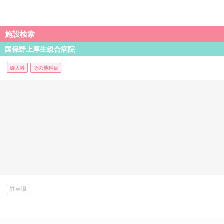
施設検索
国保野上厚生総合病院
婦人科
その他科目
駐車場