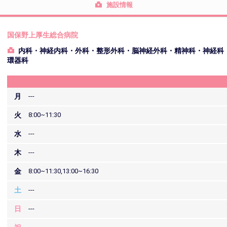
施設情報
国保野上厚生総合病院
内科・神経内科・外科・整形外科・脳神経外科・精神科・神経科
環器科
月
---
火
8:00~11:30
水
---
木
---
金
8:00~11:30,13:00~16:30
土
---
日
---