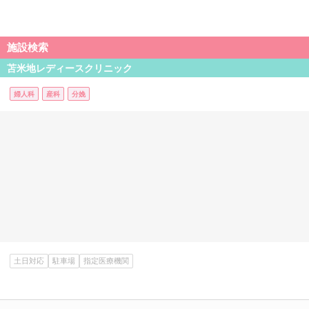
施設検索
苫米地レディースクリニック
婦人科
産科
分娩
土日対応
駐車場
指定医療機関