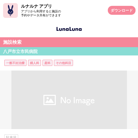
ルナルナ アプリ
ダウンロード
アプリから利用すると施設の
予約やデータ共有ができます
施設検索
八戸市立市民病院
一般不妊治療
婦人科
産科
その他科目
駐車場