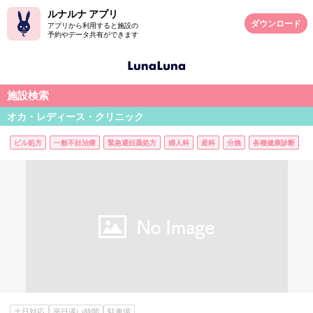
ルナルナ アプリ
ダウンロード
アプリから利用すると施設の
予約やデータ共有ができます
施設検索
オカ・レディース・クリニック
ピル処方
一般不妊治療
緊急避妊薬処方
婦人科
産科
分娩
各種健康診断
土日対応
平日遅い時間
駐車場