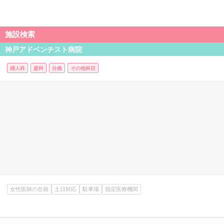
施設検索
神戸アドベンチスト病院
婦人科
産科
分娩
その他科目
女性医師の在籍
土日対応
駐車場
指定医療機関