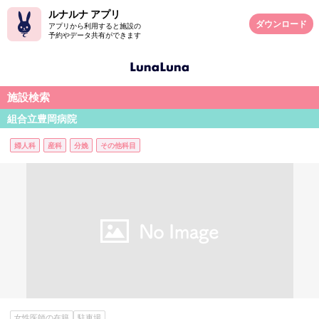
ルナルナ アプリ
ダウンロード
アプリから利用すると施設の
予約やデータ共有ができます
施設検索
組合立豊岡病院
婦人科
産科
分娩
その他科目
女性医師の在籍
駐車場