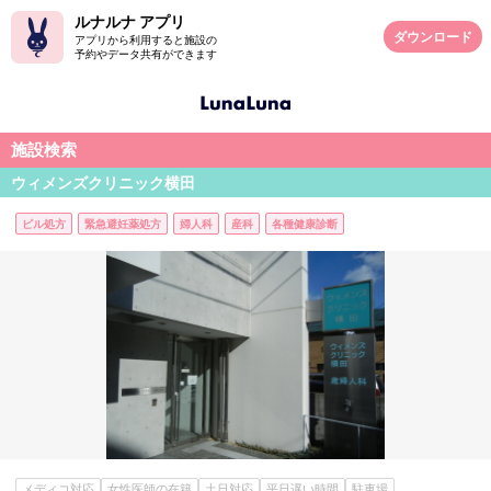
ルナルナ アプリ
ダウンロード
アプリから利用すると施設の
予約やデータ共有ができます
施設検索
ウィメンズクリニック横田
ピル処方
緊急避妊薬処方
婦人科
産科
各種健康診断
メディコ対応
女性医師の在籍
土日対応
平日遅い時間
駐車場