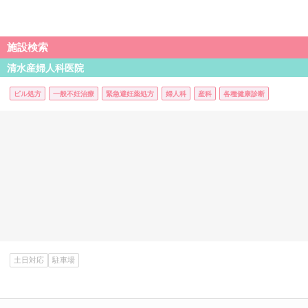
施設検索
清水産婦人科医院
ピル処方
一般不妊治療
緊急避妊薬処方
婦人科
産科
各種健康診断
土日対応
駐車場