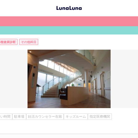
各種健康診断
その他科目
遅い時間
駐車場
妊活カウンセラー在籍
キッズルーム
指定医療機関