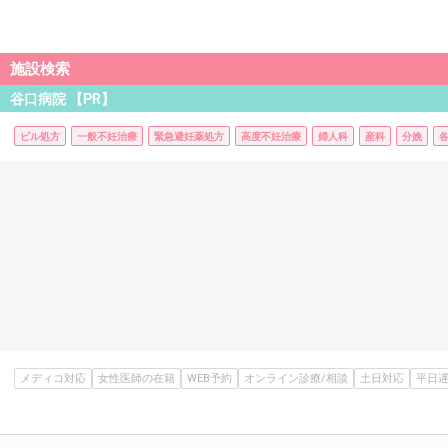
施設検索
谷口病院 【PR】
ピル処方
一般不妊治療
緊急避妊薬処方
高度不妊治療
婦人科
産科
分娩
メディコ対応
女性医師の在籍
WEB予約
オンライン診療/相談
土日対応
平日