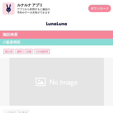
ルナルナ アプリ
ダウンロード
アプリから利用すると施設の
予約やデータ共有ができます
施設検索
小阪産病院
婦人科
産科
分娩
その他科目
土日対応
駐車場