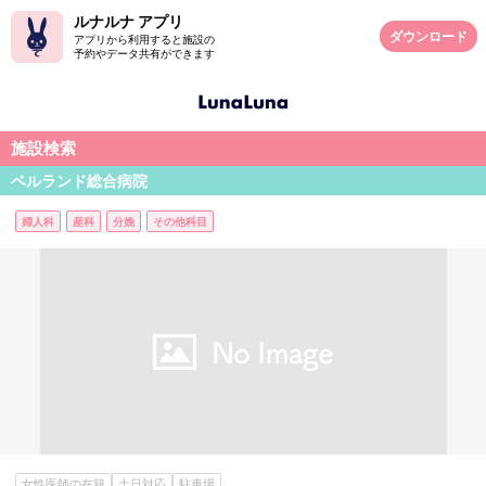
ルナルナ アプリ
ダウンロード
アプリから利用すると施設の
予約やデータ共有ができます
施設検索
ベルランド総合病院
婦人科
産科
分娩
その他科目
女性医師の在籍
土日対応
駐車場