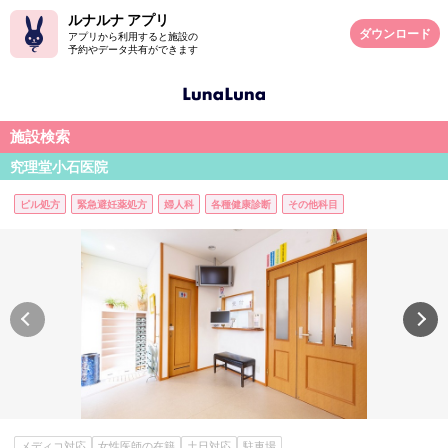
ルナルナ アプリ
ダウンロード
アプリから利用すると施設の
予約やデータ共有ができます
施設検索
究理堂小石医院
ピル処方
緊急避妊薬処方
婦人科
各種健康診断
その他科目
メディコ対応
女性医師の在籍
土日対応
駐車場