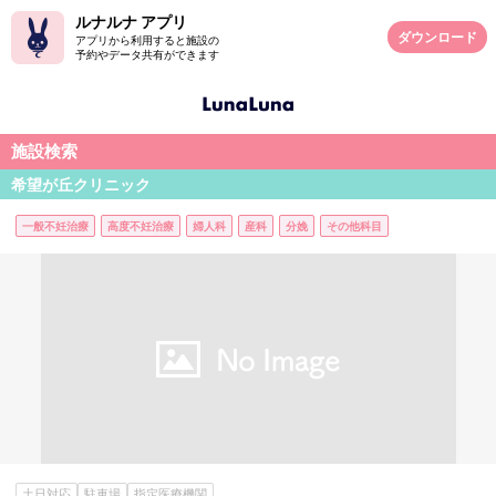
ルナルナ アプリ
ダウンロード
アプリから利用すると施設の
予約やデータ共有ができます
施設検索
希望が丘クリニック
一般不妊治療
高度不妊治療
婦人科
産科
分娩
その他科目
土日対応
駐車場
指定医療機関