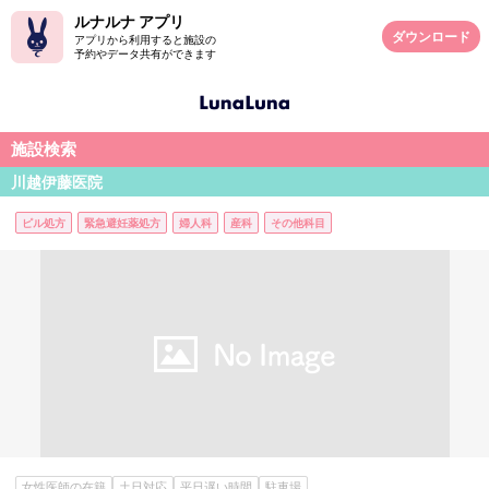
ルナルナ アプリ
ダウンロード
アプリから利用すると施設の
予約やデータ共有ができます
施設検索
川越伊藤医院
ピル処方
緊急避妊薬処方
婦人科
産科
その他科目
女性医師の在籍
土日対応
平日遅い時間
駐車場