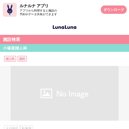
ルナルナ アプリ
ダウンロード
アプリから利用すると施設の
予約やデータ共有ができます
施設検索
小塚産婦人科
婦人科
産科
土日対応
駐車場