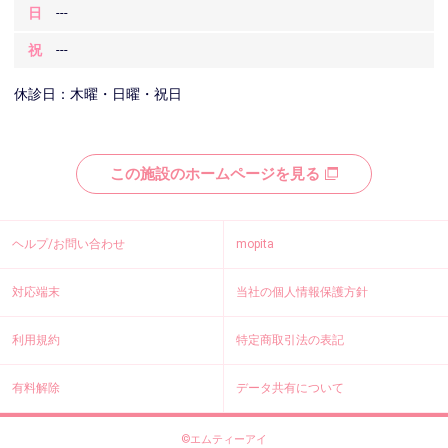
日
---
祝
---
休診日：木曜・日曜・祝日
この施設のホームページを見る
ヘルプ/お問い合わせ
mopita
対応端末
当社の個人情報保護方針
利用規約
特定商取引法の表記
有料解除
データ共有について
©エムティーアイ