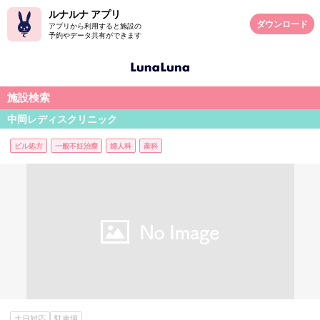
ルナルナ アプリ
ダウンロード
アプリから利用すると施設の
予約やデータ共有ができます
施設検索
中岡レディスクリニック
ピル処方
一般不妊治療
婦人科
産科
土日対応
駐車場