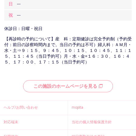
日
---
祝
---
休診日：日曜・祝日
【再診時の予約について】産 科：定期健診は完全予約制（予約受
付：前日の診察時間内まで。当日の予約は不可）婦人科：ＡＭ月・
水・土⇒９：１５、９：４５、１０：１５、１０：４５、１１：１
５、１１：４５（当日予約可）月・水・金=１６：３０、１６：４
５、１７：００、１７：１５（当日予約可）
この施設のホームページを見る
ヘルプ/お問い合わせ
mopita
対応端末
当社の個人情報保護方針