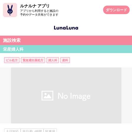
ルナルナ アプリ
ダウンロード
アプリから利用すると施設の
予約やデータ共有ができます
施設検索
栄産婦人科
ピル処方
緊急避妊薬処方
婦人科
産科
土日対応
平日遅い時間
駐車場