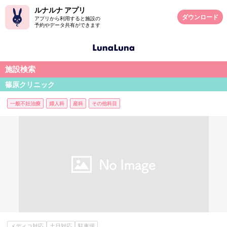
ルナルナ アプリ
ダウンロード
アプリから利用すると施設の
予約やデータ共有ができます
施設検索
篠原クリニック
一般不妊治療
婦人科
産科
その他科目
メディコ対応
土日対応
駐車場