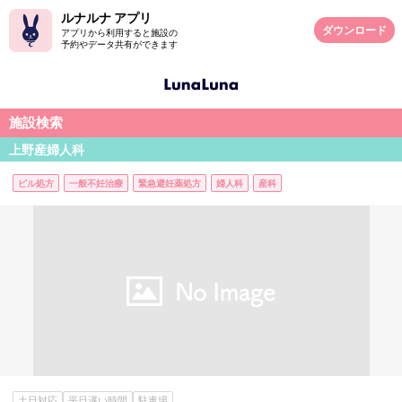
ルナルナ アプリ
ダウンロード
アプリから利用すると施設の
予約やデータ共有ができます
施設検索
上野産婦人科
ピル処方
一般不妊治療
緊急避妊薬処方
婦人科
産科
土日対応
平日遅い時間
駐車場