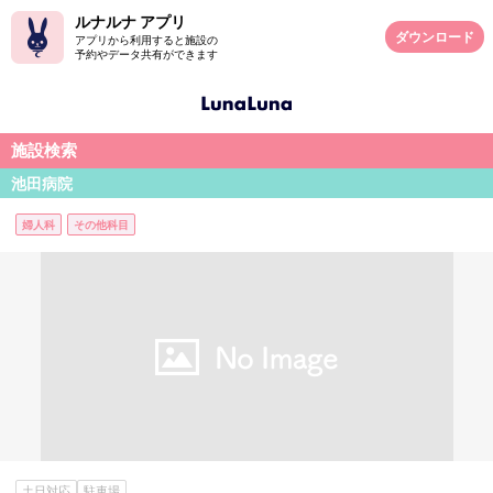
ルナルナ アプリ
ダウンロード
アプリから利用すると施設の
予約やデータ共有ができます
施設検索
池田病院
婦人科
その他科目
土日対応
駐車場