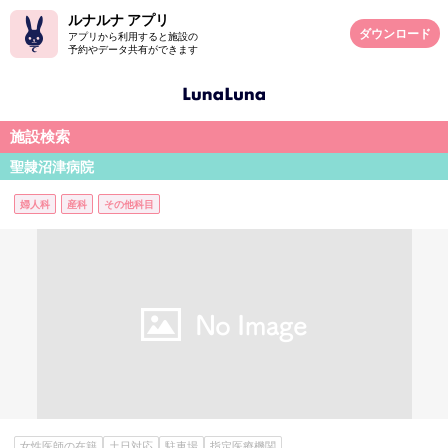
ルナルナ アプリ
ダウンロード
アプリから利用すると施設の
予約やデータ共有ができます
施設検索
聖隷沼津病院
婦人科
産科
その他科目
女性医師の在籍
土日対応
駐車場
指定医療機関