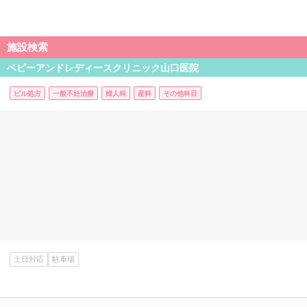
施設検索
ベビーアンドレディースクリニック山口医院
ピル処方
一般不妊治療
婦人科
産科
その他科目
土日対応
駐車場