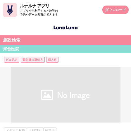
ルナルナ アプリ
ダウンロード
アプリから利用すると施設の
予約やデータ共有ができます
施設検索
河合医院
ピル処方
緊急避妊薬処方
婦人科
メディコ対応
土日対応
駐車場