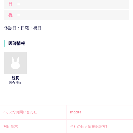
日
---
祝
---
休診日：日曜・祝日
医師情報
院長
河合 清文
ヘルプ/お問い合わせ
mopita
対応端末
当社の個人情報保護方針