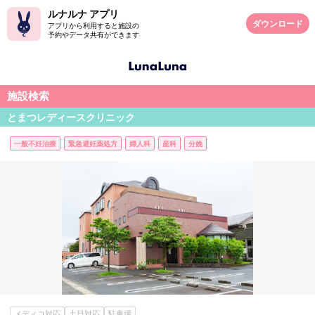
ルナルナ アプリ
ダウンロード
アプリから利用すると施設の
予約やデータ共有ができます
施設検索
とまつレディースクリニック
一般不妊治療
緊急避妊薬処方
婦人科
産科
分娩
メディコ対応
土日対応
駐車場