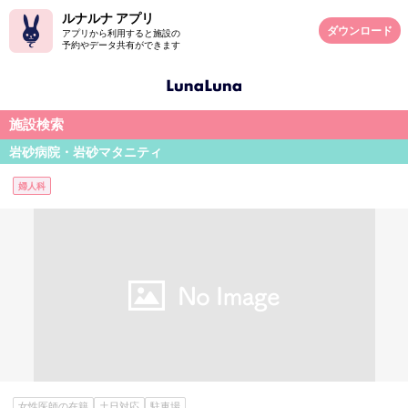
ルナルナ アプリ
ダウンロード
アプリから利用すると施設の
予約やデータ共有ができます
施設検索
岩砂病院・岩砂マタニティ
婦人科
女性医師の在籍
土日対応
駐車場