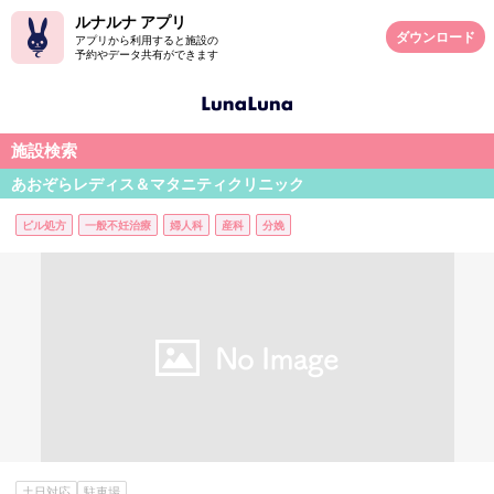
ルナルナ アプリ
ダウンロード
アプリから利用すると施設の
予約やデータ共有ができます
施設検索
あおぞらレディス＆マタニティクリニック
ピル処方
一般不妊治療
婦人科
産科
分娩
土日対応
駐車場