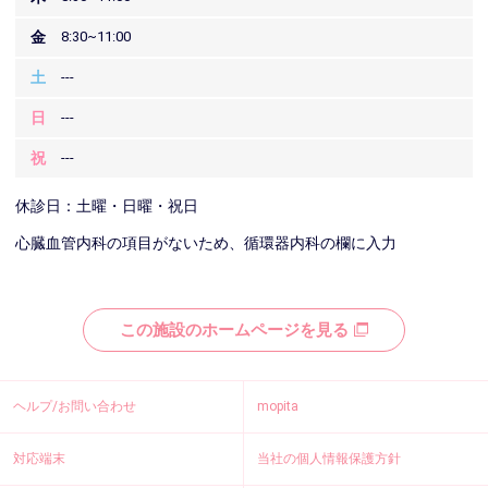
金
8:30~11:00
土
---
日
---
祝
---
休診日：土曜・日曜・祝日
心臓血管内科の項目がないため、循環器内科の欄に入力
この施設のホームページを見る
ヘルプ/お問い合わせ
mopita
対応端末
当社の個人情報保護方針