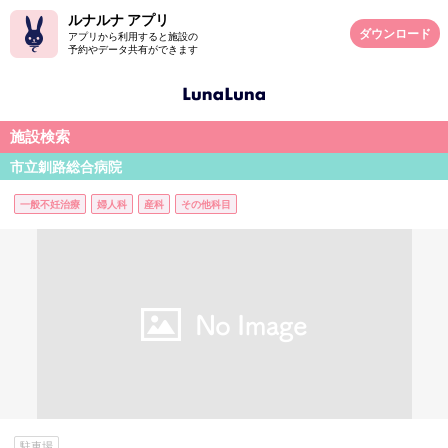
ルナルナ アプリ
ダウンロード
アプリから利用すると施設の
予約やデータ共有ができます
施設検索
市立釧路総合病院
一般不妊治療
婦人科
産科
その他科目
駐車場