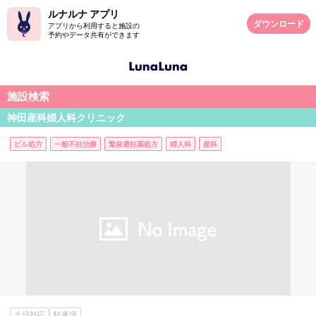
ルナルナ アプリ
ダウンロード
アプリから利用すると施設の
予約やデータ共有ができます
施設検索
神田産科婦人科クリニック
ピル処方
一般不妊治療
緊急避妊薬処方
婦人科
産科
土日対応
駐車場