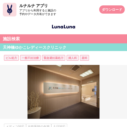
ルナルナ アプリ
ダウンロード
アプリから利用すると施設の
予約やデータ共有ができます
施設検索
天神橋ゆかこレディースクリニック
ピル処方
一般不妊治療
緊急避妊薬処方
婦人科
産科
メディコ対応
女性医師の在籍
土日対応