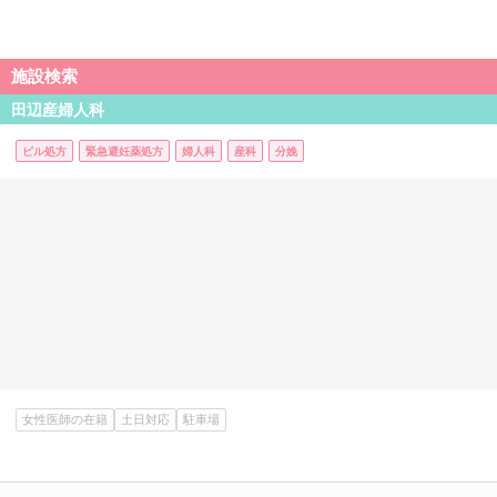
施設検索
田辺産婦人科
ピル処方
緊急避妊薬処方
婦人科
産科
分娩
女性医師の在籍
土日対応
駐車場