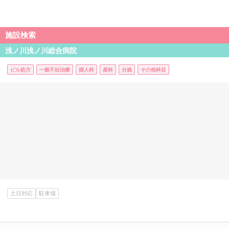
施設検索
浅ノ川浅ノ川総合病院
ピル処方
一般不妊治療
婦人科
産科
分娩
その他科目
土日対応
駐車場