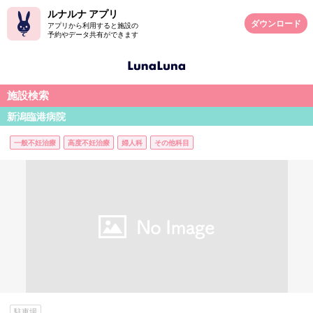
ルナルナ アプリ
ダウンロード
アプリから利用すると施設の
予約やデータ共有ができます
施設検索
新潟臨港病院
一般不妊治療
高度不妊治療
婦人科
その他科目
駐車場