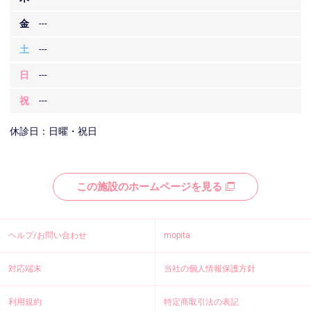
金
---
土
---
日
---
祝
---
休診日：日曜・祝日
この施設のホームページを見る
ヘルプ/お問い合わせ
mopita
対応端末
当社の個人情報保護方針
利用規約
特定商取引法の表記