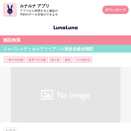
ルナルナ アプリ
ダウンロード
アプリから利用すると施設の
予約やデータ共有ができます
施設検索
ジャパンメディカルアライアンス海老名総合病院
一般不妊治療
高度不妊治療
婦人科
産科
その他科目
駐車場