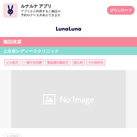
ルナルナ アプリ
ダウンロード
アプリから利用すると施設の
予約やデータ共有ができます
施設検索
上永谷レディースクリニック
ピル処方
一般不妊治療
緊急避妊薬処方
婦人科
その他科目
土日対応