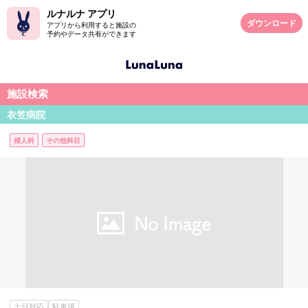
ルナルナ アプリ
ダウンロード
アプリから利用すると施設の
予約やデータ共有ができます
施設検索
衣笠病院
婦人科
その他科目
土日対応
駐車場