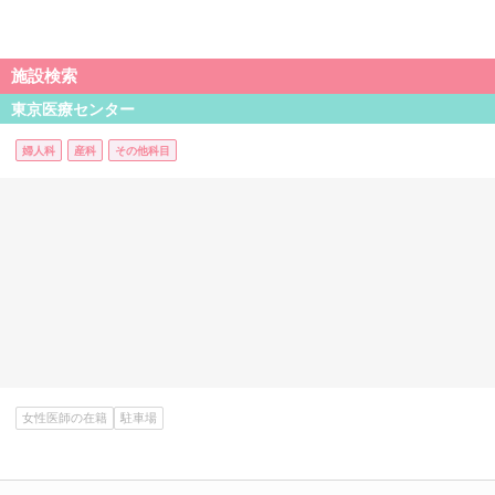
施設検索
東京医療センター
婦人科
産科
その他科目
女性医師の在籍
駐車場