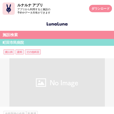
ルナルナ アプリ
ダウンロード
アプリから利用すると施設の
予約やデータ共有ができます
施設検索
町田市民病院
婦人科
産科
その他科目
女性医師の在籍
駐車場