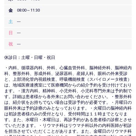
金
08:00～11:30
土
---
日
---
祝
---
休診日：土曜・日曜・祝日
・内科、循環器内科、外科、心臓血管外科、脳神経外科、脳神経内
科、整形外科、形成外科、泌尿器科、産婦人科、眼科の外来受診
と、上部消化管内視鏡検査、呼吸機能検査（スパイロメータ検査）
は、地域医療連携室にて医療機関からの紹介予約を受け付けており
ます。・漢方内科、精神科、小児外科、小児科専門外来は予約制で
す。詳細は患者様から各外来にお問い合わせください。・整形外科
は、紹介状をお持ちでない場合は受診予約が必要です。・月曜日の
眼科外来は予約診療のみとなっております。・火曜日の脳神経内科
は初診患者様のみの受付となり、受付時間は１１時までとなりま
す。また、水曜日・木曜日は、再診予約がある患者様の診察とさせ
ていただきます。・リウマチ科はリウマチ科以外の内科医師が初診
を担当させていただくことがあります。また、金曜日のリウマチ科