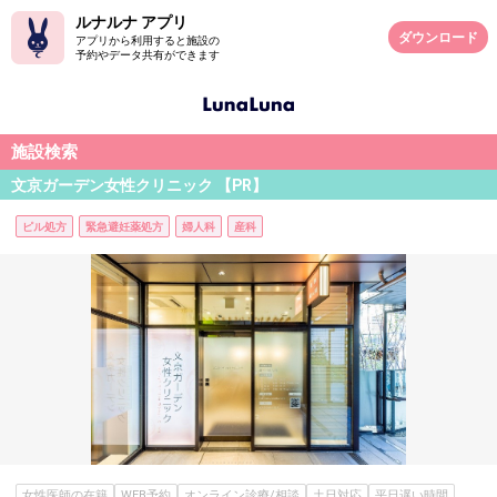
ルナルナ アプリ
ダウンロード
アプリから利用すると施設の
予約やデータ共有ができます
施設検索
文京ガーデン女性クリニック 【PR】
ピル処方
緊急避妊薬処方
婦人科
産科
女性医師の在籍
WEB予約
オンライン診療/相談
土日対応
平日遅い時間