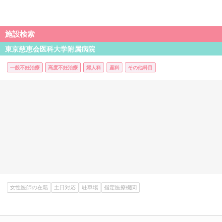
施設検索
東京慈恵会医科大学附属病院
一般不妊治療
高度不妊治療
婦人科
産科
その他科目
女性医師の在籍
土日対応
駐車場
指定医療機関