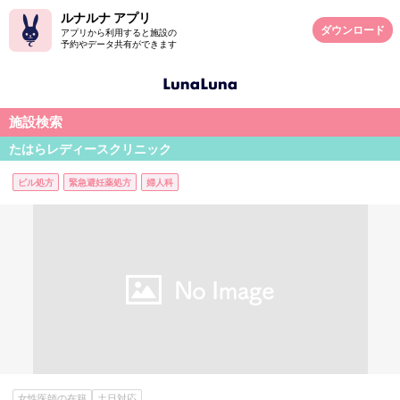
ルナルナ アプリ
ダウンロード
アプリから利用すると施設の
予約やデータ共有ができます
施設検索
たはらレディースクリニック
ピル処方
緊急避妊薬処方
婦人科
女性医師の在籍
土日対応