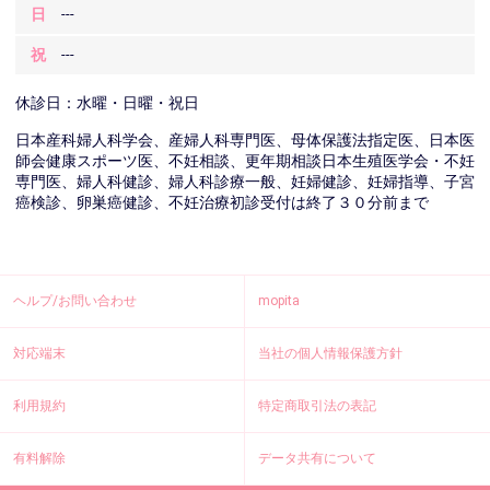
日
---
祝
---
休診日：水曜・日曜・祝日
日本産科婦人科学会、産婦人科専門医、母体保護法指定医、日本医
師会健康スポーツ医、不妊相談、更年期相談日本生殖医学会・不妊
専門医、婦人科健診、婦人科診療一般、妊婦健診、妊婦指導、子宮
癌検診、卵巣癌健診、不妊治療初診受付は終了３０分前まで
ヘルプ/お問い合わせ
mopita
対応端末
当社の個人情報保護方針
利用規約
特定商取引法の表記
有料解除
データ共有について