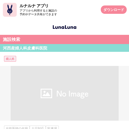
ルナルナ アプリ
ダウンロード
アプリから利用すると施設の
予約やデータ共有ができます
施設検索
河西産婦人科皮膚科医院
婦人科
女性医師の在籍
土日対応
駐車場