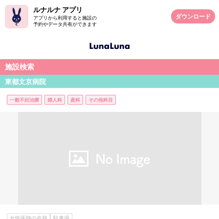
ルナルナ アプリ
ダウンロード
アプリから利用すると施設の
予約やデータ共有ができます
施設検索
東都文京病院
一般不妊治療
婦人科
産科
その他科目
女性医師の在籍
駐車場