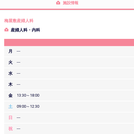
施設情報
梅屋敷産婦人科
産婦人科・内科
月
---
火
---
水
---
木
---
金
13:30～18:00
土
09:00～12:30
日
---
祝
---