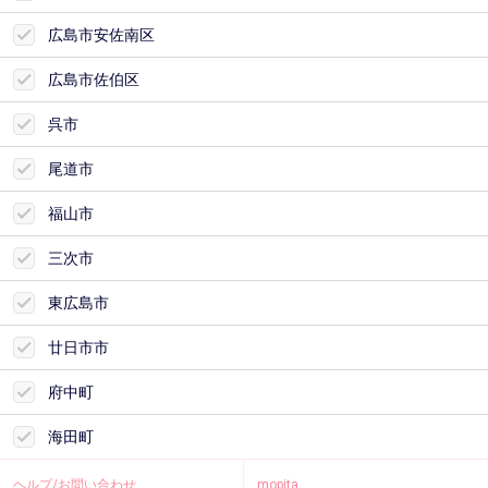
広島市安佐南区
広島市佐伯区
呉市
尾道市
福山市
三次市
東広島市
廿日市市
府中町
海田町
ヘルプ/お問い合わせ
mopita