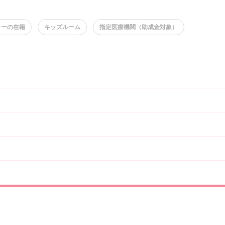
ラーの在籍
キッズルーム
指定医療機関（助成金対象）